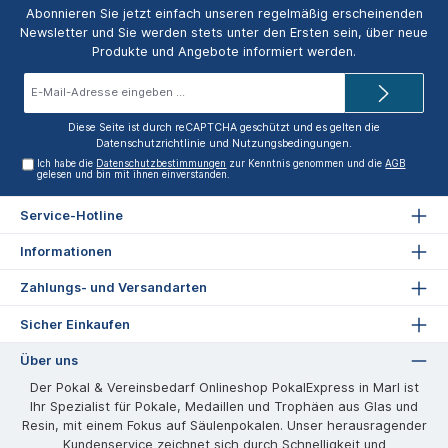
Abonnieren Sie jetzt einfach unseren regelmäßig erscheinenden
Newsletter und Sie werden stets unter den Ersten sein, über neue
Produkte und Angebote informiert werden.
E-
Mail-
Adresse*
Diese Seite ist durch reCAPTCHA geschützt und es gelten die
Datenschutzrichtlinie
und
Nutzungsbedingungen
.
Ich habe die
Datenschutzbestimmungen
zur Kenntnis genommen und die
AGB
gelesen und bin mit ihnen einverstanden.
Service-Hotline
Informationen
Zahlungs- und Versandarten
Sicher Einkaufen
Über uns
Der Pokal & Vereinsbedarf Onlineshop PokalExpress in Marl ist
Ihr Spezialist für Pokale, Medaillen und Trophäen aus Glas und
Resin, mit einem Fokus auf Säulenpokalen. Unser herausragender
Kundenservice zeichnet sich durch Schnelligkeit und