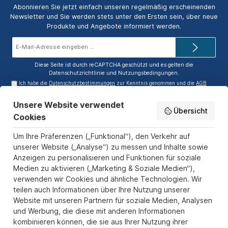
Abonnieren Sie jetzt einfach unseren regelmäßig erscheinenden
Newsletter und Sie werden stets unter den Ersten sein, über neue
Produkte und Angebote informiert werden.
E-
Mail-
Adresse*
Diese Seite ist durch reCAPTCHA geschützt und es gelten die
Datenschutzrichtlinie
und
Nutzungsbedingungen
.
Ich habe die
Datenschutzbestimmungen
zur Kenntnis genommen und die
AGB
gelesen und bin mit ihnen einverstanden.
Unsere Website verwendet
Service-Hotline
Übersicht
Cookies
Informationen
Um Ihre Präferenzen („Funktional“), den Verkehr auf
Zahlungs- und Versandarten
unserer Website („Analyse“) zu messen und Inhalte sowie
Anzeigen zu personalisieren und Funktionen für soziale
Sicher Einkaufen
Medien zu aktivieren („Marketing & Soziale Medien“),
verwenden wir Cookies und ähnliche Technologien. Wir
Über uns
teilen auch Informationen über Ihre Nutzung unserer
Der Pokal & Vereinsbedarf Onlineshop PokalExpress in Marl ist
Website mit unseren Partnern für soziale Medien, Analysen
Ihr Spezialist für Pokale, Medaillen und Trophäen aus Glas und
und Werbung, die diese mit anderen Informationen
Resin, mit einem Fokus auf Säulenpokalen. Unser herausragender
kombinieren können, die sie aus Ihrer Nutzung ihrer
Kundenservice zeichnet sich durch Schnelligkeit und