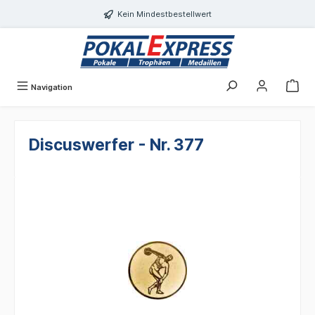
Einwilligungsdialog geöffnet
alt springen
Kein Mindestbestellwert
Navigation
Discuswerfer - Nr. 377
Bildergalerie überspringen