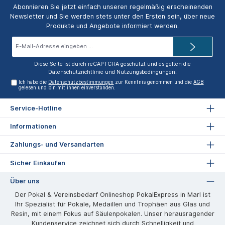
Abonnieren Sie jetzt einfach unseren regelmäßig erscheinenden
Newsletter und Sie werden stets unter den Ersten sein, über neue
Produkte und Angebote informiert werden.
E-
Mail-
Adresse*
Diese Seite ist durch reCAPTCHA geschützt und es gelten die
Datenschutzrichtlinie
und
Nutzungsbedingungen
.
Ich habe die
Datenschutzbestimmungen
zur Kenntnis genommen und die
AGB
gelesen und bin mit ihnen einverstanden.
Service-Hotline
Informationen
Zahlungs- und Versandarten
Sicher Einkaufen
Über uns
Der Pokal & Vereinsbedarf Onlineshop PokalExpress in Marl ist
Ihr Spezialist für Pokale, Medaillen und Trophäen aus Glas und
Resin, mit einem Fokus auf Säulenpokalen. Unser herausragender
Kundenservice zeichnet sich durch Schnelligkeit und