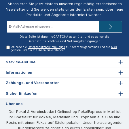
Abonnieren Sie jetzt einfach unseren regelmäßig erscheinenden
Newsletter und Sie werden stets unter den Ersten sein, über neue
Produkte und Angebote informiert werden.
E-
Mail-
Adresse*
Diese Seite ist durch reCAPTCHA geschützt und es gelten die
Datenschutzrichtlinie
und
Nutzungsbedingungen
.
Ich habe die
Datenschutzbestimmungen
zur Kenntnis genommen und die
AGB
gelesen und bin mit ihnen einverstanden.
Service-Hotline
Informationen
Zahlungs- und Versandarten
Sicher Einkaufen
Über uns
Der Pokal & Vereinsbedarf Onlineshop PokalExpress in Marl ist
Ihr Spezialist für Pokale, Medaillen und Trophäen aus Glas und
Resin, mit einem Fokus auf Säulenpokalen. Unser herausragender
Kundenservice zeichnet sich durch Schnelligkeit und