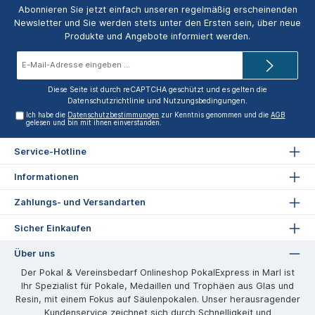
Abonnieren Sie jetzt einfach unseren regelmäßig erscheinenden
Newsletter und Sie werden stets unter den Ersten sein, über neue
Produkte und Angebote informiert werden.
E-
Mail-
Adresse*
Diese Seite ist durch reCAPTCHA geschützt und es gelten die
Datenschutzrichtlinie
und
Nutzungsbedingungen
.
Ich habe die
Datenschutzbestimmungen
zur Kenntnis genommen und die
AGB
gelesen und bin mit ihnen einverstanden.
Service-Hotline
Informationen
Zahlungs- und Versandarten
Sicher Einkaufen
Über uns
Der Pokal & Vereinsbedarf Onlineshop PokalExpress in Marl ist
Ihr Spezialist für Pokale, Medaillen und Trophäen aus Glas und
Resin, mit einem Fokus auf Säulenpokalen. Unser herausragender
Kundenservice zeichnet sich durch Schnelligkeit und