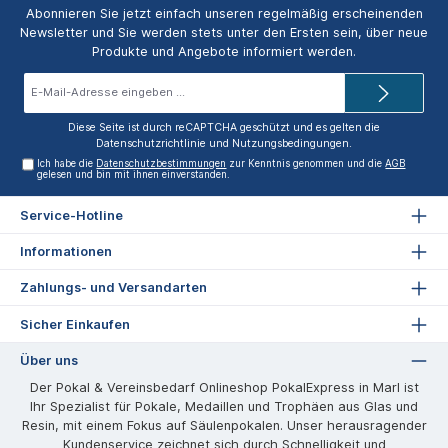
Abonnieren Sie jetzt einfach unseren regelmäßig erscheinenden
Newsletter und Sie werden stets unter den Ersten sein, über neue
Produkte und Angebote informiert werden.
E-
Mail-
Adresse*
Diese Seite ist durch reCAPTCHA geschützt und es gelten die
Datenschutzrichtlinie
und
Nutzungsbedingungen
.
Ich habe die
Datenschutzbestimmungen
zur Kenntnis genommen und die
AGB
gelesen und bin mit ihnen einverstanden.
Service-Hotline
Informationen
Zahlungs- und Versandarten
Sicher Einkaufen
Über uns
Der Pokal & Vereinsbedarf Onlineshop PokalExpress in Marl ist
Ihr Spezialist für Pokale, Medaillen und Trophäen aus Glas und
Resin, mit einem Fokus auf Säulenpokalen. Unser herausragender
Kundenservice zeichnet sich durch Schnelligkeit und