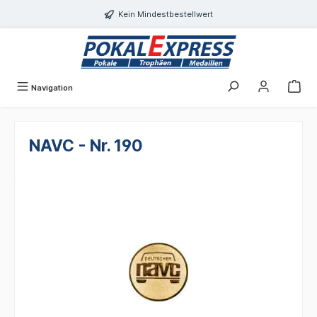
Einwilligungsdialog geöffnet
alt springen
Kein Mindestbestellwert
Navigation
NAVC - Nr. 190
Bildergalerie überspringen