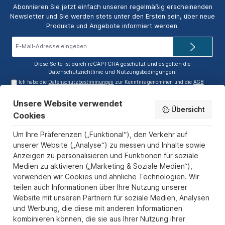
Abonnieren Sie jetzt einfach unseren regelmäßig erscheinenden
Newsletter und Sie werden stets unter den Ersten sein, über neue
Produkte und Angebote informiert werden.
E-
Mail-
Adresse*
Diese Seite ist durch reCAPTCHA geschützt und es gelten die
Datenschutzrichtlinie
und
Nutzungsbedingungen
.
Ich habe die
Datenschutzbestimmungen
zur Kenntnis genommen und die
AGB
gelesen und bin mit ihnen einverstanden.
Unsere Website verwendet
Service-Hotline
Übersicht
Cookies
Informationen
Um Ihre Präferenzen („Funktional“), den Verkehr auf
Zahlungs- und Versandarten
unserer Website („Analyse“) zu messen und Inhalte sowie
Anzeigen zu personalisieren und Funktionen für soziale
Sicher Einkaufen
Medien zu aktivieren („Marketing & Soziale Medien“),
verwenden wir Cookies und ähnliche Technologien. Wir
Über uns
teilen auch Informationen über Ihre Nutzung unserer
Der Pokal & Vereinsbedarf Onlineshop PokalExpress in Marl ist
Website mit unseren Partnern für soziale Medien, Analysen
Ihr Spezialist für Pokale, Medaillen und Trophäen aus Glas und
und Werbung, die diese mit anderen Informationen
Resin, mit einem Fokus auf Säulenpokalen. Unser herausragender
kombinieren können, die sie aus Ihrer Nutzung ihrer
Kundenservice zeichnet sich durch Schnelligkeit und