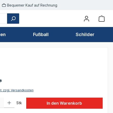
Bequemer Kauf auf Rechnung
ten
Fußball
Schilder
*
St. zzgl. Versandkosten
 Gib den gewünschten Wert ein oder benutze die Schaltflächen um die Anzah
Stk
In den Warenkorb