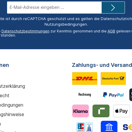
E-
Mail-
Adresse*
ite ist durch reCAPTCHA geschützt und es gelten die
Datenschutzricht
Nutzungsbedingungen
.
e
Datenschutzbestimmungen
zur Kenntnis genommen und die
AGB
gelesen u
rstanden.
onen
Zahlungs- und Versand
tzerklärung
recht
edingungen
gshinweise
m