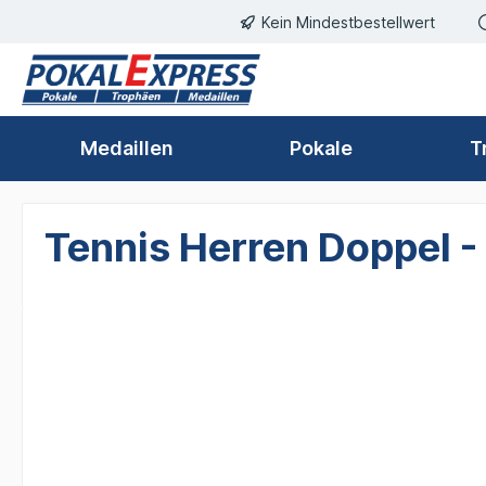
Kein Mindestbestellwert
springen
Zur Hauptnavigation springen
Medaillen
Pokale
T
Tennis Herren Doppel -
Bildergalerie überspringen