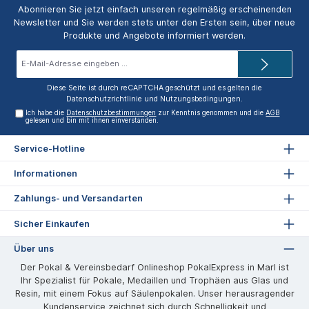
Abonnieren Sie jetzt einfach unseren regelmäßig erscheinenden
Newsletter und Sie werden stets unter den Ersten sein, über neue
Produkte und Angebote informiert werden.
E-
Mail-
Adresse*
Diese Seite ist durch reCAPTCHA geschützt und es gelten die
Datenschutzrichtlinie
und
Nutzungsbedingungen
.
Ich habe die
Datenschutzbestimmungen
zur Kenntnis genommen und die
AGB
gelesen und bin mit ihnen einverstanden.
Service-Hotline
Informationen
Zahlungs- und Versandarten
Sicher Einkaufen
Über uns
Der Pokal & Vereinsbedarf Onlineshop PokalExpress in Marl ist
Ihr Spezialist für Pokale, Medaillen und Trophäen aus Glas und
Resin, mit einem Fokus auf Säulenpokalen. Unser herausragender
Kundenservice zeichnet sich durch Schnelligkeit und