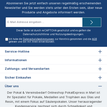
Abonnieren Sie jetzt einfach unseren regelmäßig erscheinenden
Newsletter und Sie werden stets unter den Ersten sein, über neue
Produkte und Angebote informiert werden.
E-
Mail-
Adresse*
Diese Seite ist durch reCAPTCHA geschützt und es gelten die
Datenschutzrichtlinie
und
Nutzungsbedingungen
.
Ich habe die
Datenschutzbestimmungen
zur Kenntnis genommen und die
AGB
gelesen und bin mit ihnen einverstanden.
Service-Hotline
Informationen
Zahlungs- und Versandarten
Sicher Einkaufen
Über uns
Der Pokal & Vereinsbedarf Onlineshop PokalExpress in Marl ist
Ihr Spezialist für Pokale, Medaillen und Trophäen aus Glas und
Resin, mit einem Fokus auf Säulenpokalen. Unser herausragender
Kundenservice zeichnet sich durch Schnelligkeit und