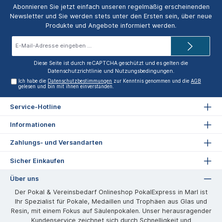
Abonnieren Sie jetzt einfach unseren regelmäßig erscheinenden
Newsletter und Sie werden stets unter den Ersten sein, über neue
Produkte und Angebote informiert werden.
E-
Mail-
Adresse*
Diese Seite ist durch reCAPTCHA geschützt und es gelten die
Datenschutzrichtlinie
und
Nutzungsbedingungen
.
Ich habe die
Datenschutzbestimmungen
zur Kenntnis genommen und die
AGB
gelesen und bin mit ihnen einverstanden.
Service-Hotline
Informationen
Zahlungs- und Versandarten
Sicher Einkaufen
Über uns
Der Pokal & Vereinsbedarf Onlineshop PokalExpress in Marl ist
Ihr Spezialist für Pokale, Medaillen und Trophäen aus Glas und
Resin, mit einem Fokus auf Säulenpokalen. Unser herausragender
Kundenservice zeichnet sich durch Schnelligkeit und