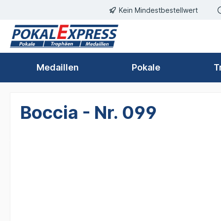
Kein Mindestbestellwert
springen
Zur Hauptnavigation springen
Medaillen
Pokale
T
Boccia - Nr. 099
Bildergalerie überspringen