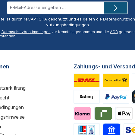
E-
Mail-
Adresse*
ite ist durch reCAPTCHA geschützt und es gelten die
Datenschutzricht
Nutzungsbedingungen
.
e
Datenschutzbestimmungen
zur Kenntnis genommen und die
AGB
gelesen u
rstanden.
onen
Zahlungs- und Versand
tzerklärung
recht
edingungen
gshinweise
m