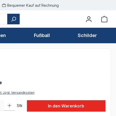
Bequemer Kauf auf Rechnung
ten
Fußball
Schilder
*
St. zzgl. Versandkosten
 Gib den gewünschten Wert ein oder benutze die Schaltflächen um die Anzah
Stk
In den Warenkorb