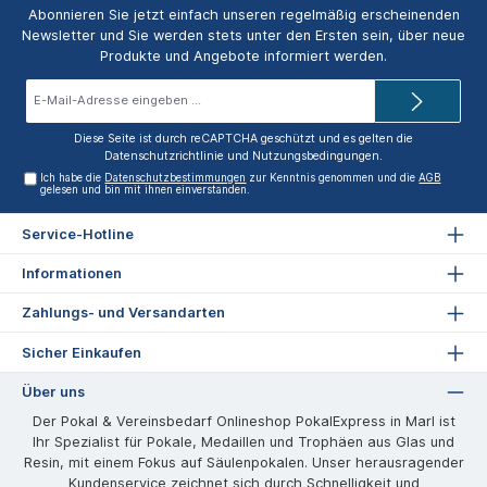
Abonnieren Sie jetzt einfach unseren regelmäßig erscheinenden
Newsletter und Sie werden stets unter den Ersten sein, über neue
Produkte und Angebote informiert werden.
E-
Mail-
Adresse*
Diese Seite ist durch reCAPTCHA geschützt und es gelten die
Datenschutzrichtlinie
und
Nutzungsbedingungen
.
Ich habe die
Datenschutzbestimmungen
zur Kenntnis genommen und die
AGB
gelesen und bin mit ihnen einverstanden.
Service-Hotline
Informationen
Zahlungs- und Versandarten
Sicher Einkaufen
Über uns
Der Pokal & Vereinsbedarf Onlineshop PokalExpress in Marl ist
Ihr Spezialist für Pokale, Medaillen und Trophäen aus Glas und
Resin, mit einem Fokus auf Säulenpokalen. Unser herausragender
Kundenservice zeichnet sich durch Schnelligkeit und