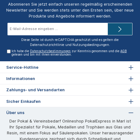
Abonnieren Sie jetzt einfach unseren regelmäßig erscheinenden
Newsletter und Sie werden stets unter den Ersten sein, über neue
Produkte und Angebote informiert werden.
E-
Mail-
Adresse*
Diese Seite ist durch reCAPTCHA geschützt und es gelten die
Datenschutzrichtlinie
und
Nutzungsbedingungen
.
Ich habe die
Datenschutzbestimmungen
zur Kenntnis genommen und die
AGB
gelesen und bin mit ihnen einverstanden.
Service-Hotline
Informationen
Zahlungs- und Versandarten
Sicher Einkaufen
Über uns
Der Pokal & Vereinsbedarf Onlineshop PokalExpress in Marl ist
Ihr Spezialist für Pokale, Medaillen und Trophäen aus Glas und
Resin, mit einem Fokus auf Säulenpokalen. Unser herausragender
Kundenservice zeichnet sich durch Schnelligkeit und