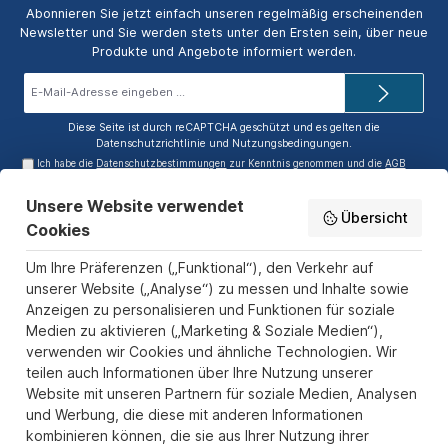
Abonnieren Sie jetzt einfach unseren regelmäßig erscheinenden
Newsletter und Sie werden stets unter den Ersten sein, über neue
Produkte und Angebote informiert werden.
E-
Mail-
Adresse*
Diese Seite ist durch reCAPTCHA geschützt und es gelten die
Datenschutzrichtlinie
und
Nutzungsbedingungen
.
Ich habe die
Datenschutzbestimmungen
zur Kenntnis genommen und die
AGB
gelesen und bin mit ihnen einverstanden.
Unsere Website verwendet
Service-Hotline
Übersicht
Cookies
Informationen
Um Ihre Präferenzen („Funktional“), den Verkehr auf
Zahlungs- und Versandarten
unserer Website („Analyse“) zu messen und Inhalte sowie
Anzeigen zu personalisieren und Funktionen für soziale
Sicher Einkaufen
Medien zu aktivieren („Marketing & Soziale Medien“),
verwenden wir Cookies und ähnliche Technologien. Wir
Über uns
teilen auch Informationen über Ihre Nutzung unserer
Der Pokal & Vereinsbedarf Onlineshop PokalExpress in Marl ist
Website mit unseren Partnern für soziale Medien, Analysen
Ihr Spezialist für Pokale, Medaillen und Trophäen aus Glas und
und Werbung, die diese mit anderen Informationen
Resin, mit einem Fokus auf Säulenpokalen. Unser herausragender
kombinieren können, die sie aus Ihrer Nutzung ihrer
Kundenservice zeichnet sich durch Schnelligkeit und