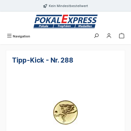
Einwilligungsdialog geöffnet
alt springen
Kein Mindestbestellwert
Navigation
Tipp-Kick - Nr. 288
Bildergalerie überspringen