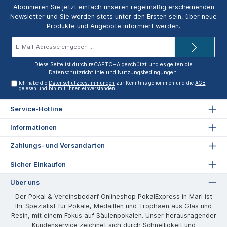
Abonnieren Sie jetzt einfach unseren regelmäßig erscheinenden
Newsletter und Sie werden stets unter den Ersten sein, über neue
Produkte und Angebote informiert werden.
E-
Mail-
Adresse*
Diese Seite ist durch reCAPTCHA geschützt und es gelten die
Datenschutzrichtlinie
und
Nutzungsbedingungen
.
Ich habe die
Datenschutzbestimmungen
zur Kenntnis genommen und die
AGB
gelesen und bin mit ihnen einverstanden.
Service-Hotline
Informationen
Zahlungs- und Versandarten
Sicher Einkaufen
Über uns
Der Pokal & Vereinsbedarf Onlineshop PokalExpress in Marl ist
Ihr Spezialist für Pokale, Medaillen und Trophäen aus Glas und
Resin, mit einem Fokus auf Säulenpokalen. Unser herausragender
Kundenservice zeichnet sich durch Schnelligkeit und