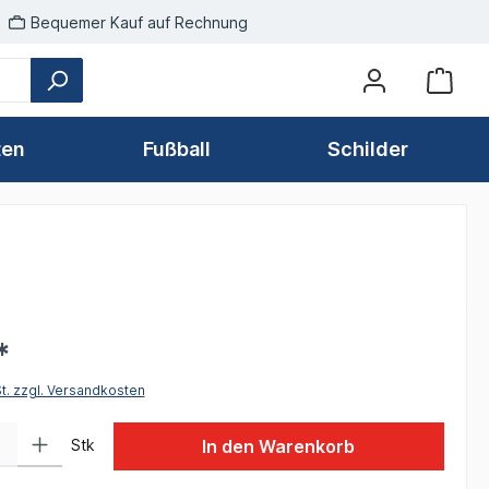
Bequemer Kauf auf Rechnung
ten
Fußball
Schilder
*
St. zzgl. Versandkosten
 Gib den gewünschten Wert ein oder benutze die Schaltflächen um die Anzah
Stk
In den Warenkorb