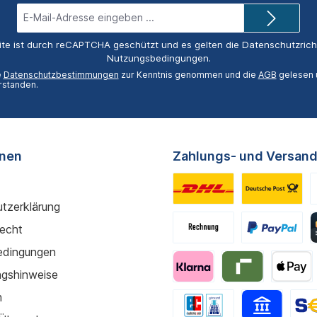
E-
Mail-
Adresse*
ite ist durch reCAPTCHA geschützt und es gelten die
Datenschutzricht
Nutzungsbedingungen
.
e
Datenschutzbestimmungen
zur Kenntnis genommen und die
AGB
gelesen u
rstanden.
onen
Zahlungs- und Versand
tzerklärung
recht
edingungen
gshinweise
m