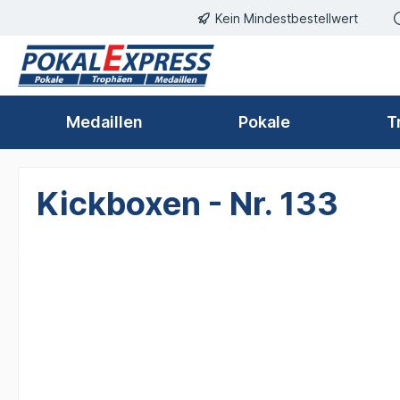
Kein Mindestbestellwert
springen
Zur Hauptnavigation springen
Medaillen
Pokale
T
Kickboxen - Nr. 133
Bildergalerie überspringen