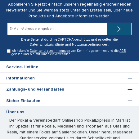
Abonnieren Sie jetzt einfach unseren regelmäßig erscheinenden
Newsletter und Sie werden stets unter den Ersten sein, über neue
Produkte und Angebote informiert werden.
E-
Mail-
Adresse*
Diese Seite ist durch reCAPTCHA geschützt und es gelten die
Datenschutzrichtlinie
und
Nutzungsbedingungen
.
Ich habe die
Datenschutzbestimmungen
zur Kenntnis genommen und die
AGB
gelesen und bin mit ihnen einverstanden.
Service-Hotline
Informationen
Zahlungs- und Versandarten
Sicher Einkaufen
Über uns
Der Pokal & Vereinsbedarf Onlineshop PokalExpress in Marl ist
Ihr Spezialist für Pokale, Medaillen und Trophäen aus Glas und
Resin, mit einem Fokus auf Säulenpokalen. Unser herausragender
Kundenservice zeichnet sich durch Schnelligkeit und