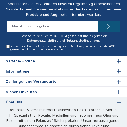
Abonnieren Sie jetzt einfach unseren regelmäßig erscheinenden
Newsletter und Sie werden stets unter den Ersten sein, über neue
Produkte und Angebote informiert werden.
E-
Mail-
Adresse*
Diese Seite ist durch reCAPTCHA geschützt und es gelten die
Datenschutzrichtlinie
und
Nutzungsbedingungen
.
Ich habe die
Datenschutzbestimmungen
zur Kenntnis genommen und die
AGB
gelesen und bin mit ihnen einverstanden.
Service-Hotline
Informationen
Zahlungs- und Versandarten
Sicher Einkaufen
Über uns
Der Pokal & Vereinsbedarf Onlineshop PokalExpress in Marl ist
Ihr Spezialist für Pokale, Medaillen und Trophäen aus Glas und
Resin, mit einem Fokus auf Säulenpokalen. Unser herausragender
Kundenservice zeichnet sich durch Schnelligkeit und