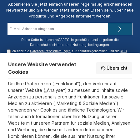
Abonnieren Sie jetzt einfach unseren regelmäßig erscheinenden
Newsletter und Sie werden stets unter den Ersten sein, über neue
Produkte und Angebote informiert werden.
E-
Mail-
Adresse*
Diese Seite ist durch reCAPTCHA geschützt und es gelten die
Datenschutzrichtlinie
und
Nutzungsbedingungen
.
Ich habe die
Datenschutzbestimmungen
zur Kenntnis genommen und die
AGB
gelesen und bin mit ihnen einverstanden.
Unsere Website verwendet
Service-Hotline
Übersicht
Cookies
Informationen
Um Ihre Präferenzen („Funktional“), den Verkehr auf
Zahlungs- und Versandarten
unserer Website („Analyse“) zu messen und Inhalte sowie
Anzeigen zu personalisieren und Funktionen für soziale
Sicher Einkaufen
Medien zu aktivieren („Marketing & Soziale Medien“),
verwenden wir Cookies und ähnliche Technologien. Wir
Über uns
teilen auch Informationen über Ihre Nutzung unserer
Der Pokal & Vereinsbedarf Onlineshop PokalExpress in Marl ist
Website mit unseren Partnern für soziale Medien, Analysen
Ihr Spezialist für Pokale, Medaillen und Trophäen aus Glas und
und Werbung, die diese mit anderen Informationen
Resin, mit einem Fokus auf Säulenpokalen. Unser herausragender
kombinieren können, die sie aus Ihrer Nutzung ihrer
Kundenservice zeichnet sich durch Schnelligkeit und