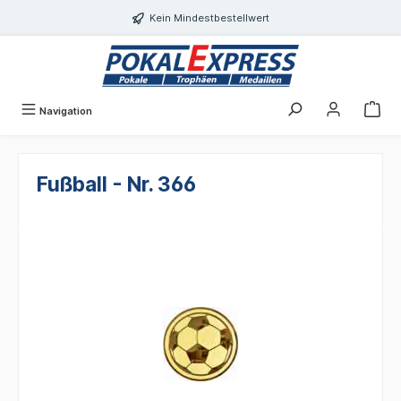
Einwilligungsdialog geöffnet
alt springen
Kein Mindestbestellwert
Navigation
Fußball - Nr. 366
Bildergalerie überspringen