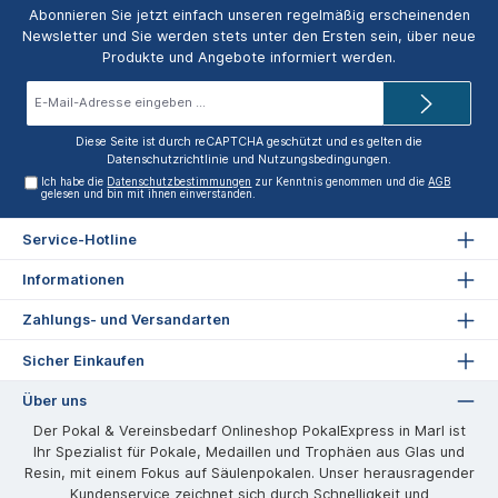
Abonnieren Sie jetzt einfach unseren regelmäßig erscheinenden
Newsletter und Sie werden stets unter den Ersten sein, über neue
Produkte und Angebote informiert werden.
E-
Mail-
Adresse*
Diese Seite ist durch reCAPTCHA geschützt und es gelten die
Datenschutzrichtlinie
und
Nutzungsbedingungen
.
Ich habe die
Datenschutzbestimmungen
zur Kenntnis genommen und die
AGB
gelesen und bin mit ihnen einverstanden.
Service-Hotline
Informationen
Zahlungs- und Versandarten
Sicher Einkaufen
Über uns
Der Pokal & Vereinsbedarf Onlineshop PokalExpress in Marl ist
Ihr Spezialist für Pokale, Medaillen und Trophäen aus Glas und
Resin, mit einem Fokus auf Säulenpokalen. Unser herausragender
Kundenservice zeichnet sich durch Schnelligkeit und