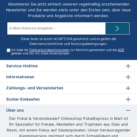
Abonnieren Sie jetzt einfach unseren regelmäßig erscheinenden
Newsletter und Sie werden stets unter den Ersten sein, über neue
Produkte und Angebote informiert werden.
E-
Mail-
Adresse*
Diese Seite ist durch reCAPTCHA geschützt und es gelten die
Datenschutzrichtlinie
und
Nutzungsbedingungen
.
Ich habe die
Datenschutzbestimmungen
zur Kenntnis genommen und die
AGB
gelesen und bin mit ihnen einverstanden.
Service-Hotline
Informationen
Zahlungs- und Versandarten
Sicher Einkaufen
Über uns
Der Pokal & Vereinsbedarf Onlineshop PokalExpress in Marl ist
Ihr Spezialist für Pokale, Medaillen und Trophäen aus Glas und
Resin, mit einem Fokus auf Säulenpokalen. Unser herausragender
Kundenservice zeichnet sich durch Schnelligkeit und