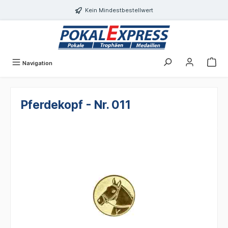
Einwilligungsdialog geöffnet
alt springen
Kein Mindestbestellwert
Navigation
Pferdekopf - Nr. 011
Bildergalerie überspringen