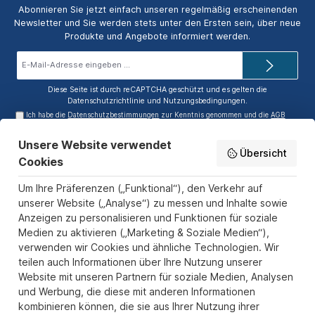
Abonnieren Sie jetzt einfach unseren regelmäßig erscheinenden
Newsletter und Sie werden stets unter den Ersten sein, über neue
Produkte und Angebote informiert werden.
E-
Mail-
Adresse*
Diese Seite ist durch reCAPTCHA geschützt und es gelten die
Datenschutzrichtlinie
und
Nutzungsbedingungen
.
Ich habe die
Datenschutzbestimmungen
zur Kenntnis genommen und die
AGB
gelesen und bin mit ihnen einverstanden.
Unsere Website verwendet
Service-Hotline
Übersicht
Cookies
Informationen
Um Ihre Präferenzen („Funktional“), den Verkehr auf
Zahlungs- und Versandarten
unserer Website („Analyse“) zu messen und Inhalte sowie
Anzeigen zu personalisieren und Funktionen für soziale
Sicher Einkaufen
Medien zu aktivieren („Marketing & Soziale Medien“),
verwenden wir Cookies und ähnliche Technologien. Wir
Über uns
teilen auch Informationen über Ihre Nutzung unserer
Der Pokal & Vereinsbedarf Onlineshop PokalExpress in Marl ist
Website mit unseren Partnern für soziale Medien, Analysen
Ihr Spezialist für Pokale, Medaillen und Trophäen aus Glas und
und Werbung, die diese mit anderen Informationen
Resin, mit einem Fokus auf Säulenpokalen. Unser herausragender
kombinieren können, die sie aus Ihrer Nutzung ihrer
Kundenservice zeichnet sich durch Schnelligkeit und