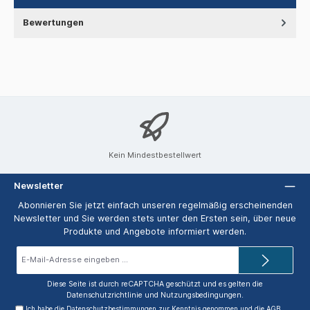
Bewertungen
Kein Mindestbestellwert
Newsletter
Abonnieren Sie jetzt einfach unseren regelmäßig erscheinenden
Newsletter und Sie werden stets unter den Ersten sein, über neue
Produkte und Angebote informiert werden.
E-
Mail-
Adresse*
Diese Seite ist durch reCAPTCHA geschützt und es gelten die
Datenschutzrichtlinie
und
Nutzungsbedingungen
.
Ich habe die
Datenschutzbestimmungen
zur Kenntnis genommen und die
AGB