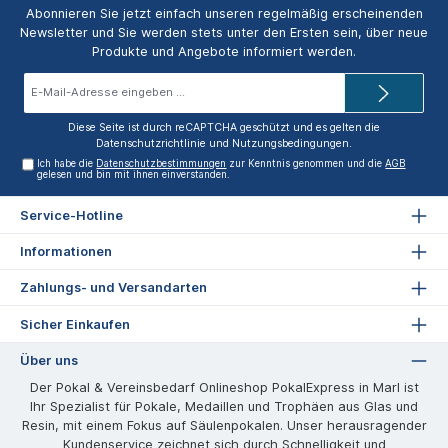
Abonnieren Sie jetzt einfach unseren regelmäßig erscheinenden
Newsletter und Sie werden stets unter den Ersten sein, über neue
Produkte und Angebote informiert werden.
E-
Mail-
Adresse*
Diese Seite ist durch reCAPTCHA geschützt und es gelten die
Datenschutzrichtlinie
und
Nutzungsbedingungen
.
Ich habe die
Datenschutzbestimmungen
zur Kenntnis genommen und die
AGB
gelesen und bin mit ihnen einverstanden.
Service-Hotline
Informationen
Zahlungs- und Versandarten
Sicher Einkaufen
Über uns
Der Pokal & Vereinsbedarf Onlineshop PokalExpress in Marl ist
Ihr Spezialist für Pokale, Medaillen und Trophäen aus Glas und
Resin, mit einem Fokus auf Säulenpokalen. Unser herausragender
Kundenservice zeichnet sich durch Schnelligkeit und