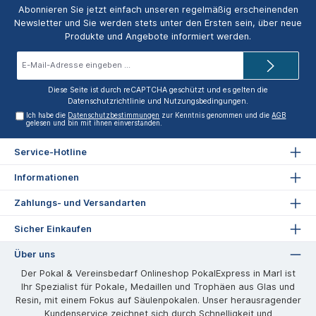
Abonnieren Sie jetzt einfach unseren regelmäßig erscheinenden
Newsletter und Sie werden stets unter den Ersten sein, über neue
Produkte und Angebote informiert werden.
E-
Mail-
Adresse*
Diese Seite ist durch reCAPTCHA geschützt und es gelten die
Datenschutzrichtlinie
und
Nutzungsbedingungen
.
Ich habe die
Datenschutzbestimmungen
zur Kenntnis genommen und die
AGB
gelesen und bin mit ihnen einverstanden.
Service-Hotline
Informationen
Zahlungs- und Versandarten
Sicher Einkaufen
Über uns
Der Pokal & Vereinsbedarf Onlineshop PokalExpress in Marl ist
Ihr Spezialist für Pokale, Medaillen und Trophäen aus Glas und
Resin, mit einem Fokus auf Säulenpokalen. Unser herausragender
Kundenservice zeichnet sich durch Schnelligkeit und