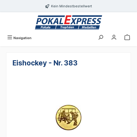
Einwilligungsdialog geöffnet
alt springen
Kein Mindestbestellwert
Navigation
Eishockey - Nr. 383
Bildergalerie überspringen