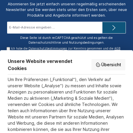
Abonnieren Sie jetzt einfach unseren regelmäßig erscheinenden
Newsletter und Sie werden stets unter den Ersten sein, über neue
Produkte und Angebote informiert werden.
E-
Mail-
Adresse*
Diese Seite ist durch reCAPTCHA geschützt und es gelten die
Datenschutzrichtlinie
und
Nutzungsbedingungen
.
Ich habe die
Datenschutzbestimmungen
zur Kenntnis genommen und die
AGB
gelesen und bin mit ihnen einverstanden.
Unsere Website verwendet
Service-Hotline
Übersicht
Cookies
Informationen
Um Ihre Präferenzen („Funktional“), den Verkehr auf
Zahlungs- und Versandarten
unserer Website („Analyse“) zu messen und Inhalte sowie
Anzeigen zu personalisieren und Funktionen für soziale
Sicher Einkaufen
Medien zu aktivieren („Marketing & Soziale Medien“),
verwenden wir Cookies und ähnliche Technologien. Wir
Über uns
teilen auch Informationen über Ihre Nutzung unserer
Der Pokal & Vereinsbedarf Onlineshop PokalExpress in Marl ist
Website mit unseren Partnern für soziale Medien, Analysen
Ihr Spezialist für Pokale, Medaillen und Trophäen aus Glas und
und Werbung, die diese mit anderen Informationen
Resin, mit einem Fokus auf Säulenpokalen. Unser herausragender
kombinieren können, die sie aus Ihrer Nutzung ihrer
Kundenservice zeichnet sich durch Schnelligkeit und