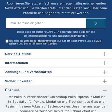
Abonnieren Sie jetzt einfach unseren regelmäßig erscheinenden
Newsletter und Sie werden stets unter den Ersten sein, über neue
Produkte und Angebote informiert werden.
E-
Mail-
Adresse*
Diese Seite ist durch reCAPTCHA geschützt und es gelten die
Datenschutzrichtlinie
und
Nutzungsbedingungen
.
Ich habe die
Datenschutzbestimmungen
zur Kenntnis genommen und die
AGB
gelesen und bin mit ihnen einverstanden.
Service-Hotline
Informationen
Zahlungs- und Versandarten
Sicher Einkaufen
Über uns
Der Pokal & Vereinsbedarf Onlineshop PokalExpress in Marl ist
Ihr Spezialist für Pokale, Medaillen und Trophäen aus Glas und
Resin, mit einem Fokus auf Säulenpokalen. Unser herausragender
Kundenservice zeichnet sich durch Schnelligkeit und