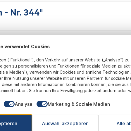
 - Nr. 344"
te verwendet Cookies
zen („Funktional“), den Verkehr auf unserer Website („Analyse“) z
eigen zu personalisieren und Funktionen für soziale Medien zu akti
ziale Medien“), verwenden wir Cookies und ähnliche Technologien. 
Fix und Fertig montiert
transparente Preisgestaltung
B
er Ihre Nutzung unserer Website mit unseren Partnern für soziale M
 diese mit anderen Informationen kombinieren können, die sie aus 
ammelt haben. Sie können Ihre Einwilligung jederzeit ändern oder w
Newsletter
Analyse
Marketing & Soziale Medien
 Sie jetzt einfach unseren regelmäßig erscheinenden Newslet
ets unter den Ersten sein, über neue Produkte und Angebote 
eptieren
Auswahl akzeptieren
Alle a
werden.