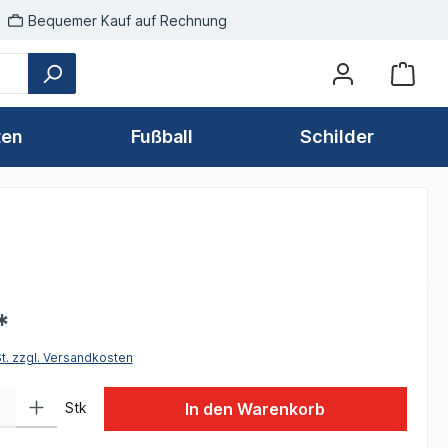
Bequemer Kauf auf Rechnung
ten
Fußball
Schilder
*
St. zzgl. Versandkosten
 Gib den gewünschten Wert ein oder benutze die Schaltflächen um die Anzah
Stk
In den Warenkorb