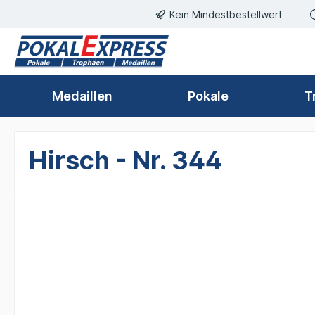
Einwilligungsdialog geöffnet
Kein Mindestbestellwert
springen
Zur Hauptnavigation springen
Medaillen
Pokale
T
Hirsch - Nr. 344
Bildergalerie überspringen