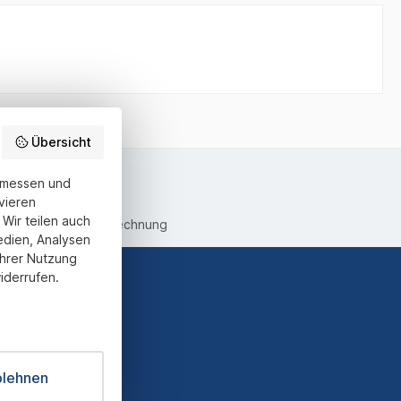
Übersicht
u messen und
vieren
Wir teilen auch
equemer Kauf auf Rechnung
edien, Analysen
Ihrer Nutzung
iderrufen.
ter und Sie
informiert
blehnen