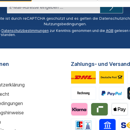
E-
Mail-
Adresse*
ite ist durch reCAPTCHA geschützt und es gelten die
Datenschutzricht
Nutzungsbedingungen
.
e
Datenschutzbestimmungen
zur Kenntnis genommen und die
AGB
gelesen u
rstanden.
onen
Zahlungs- und Versand
tzerklärung
recht
edingungen
gshinweise
m