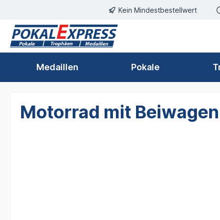
Kein Mindestbestellwert
springen
Zur Hauptnavigation springen
Medaillen
Pokale
T
Motorrad mit Beiwagen 
Bildergalerie überspringen