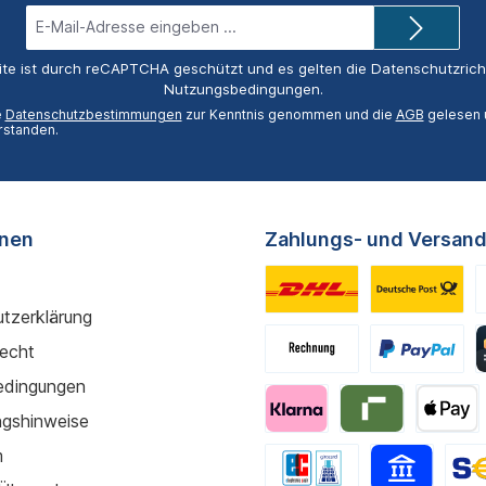
E-
Mail-
Adresse*
ite ist durch reCAPTCHA geschützt und es gelten die
Datenschutzricht
Nutzungsbedingungen
.
e
Datenschutzbestimmungen
zur Kenntnis genommen und die
AGB
gelesen u
rstanden.
onen
Zahlungs- und Versand
tzerklärung
recht
edingungen
gshinweise
m