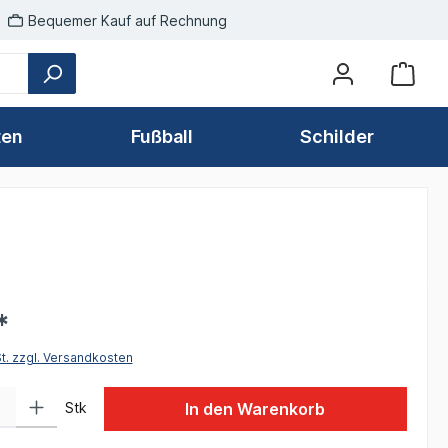
Bequemer Kauf auf Rechnung
ten
Fußball
Schilder
*
St. zzgl. Versandkosten
 Gib den gewünschten Wert ein oder benutze die Schaltflächen um die Anzah
Stk
In den Warenkorb