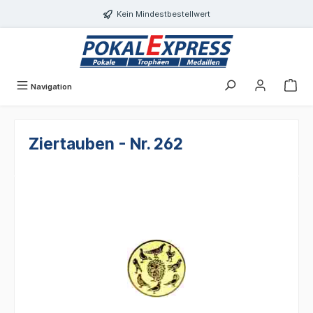
alt springen
Kein Mindestbestellwert
Navigation
Ziertauben - Nr. 262
Bildergalerie überspringen