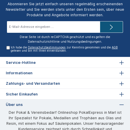
Abonnieren Sie jetzt einfach unseren regelmäßig erscheinenden
Newsletter und Sie werden stets unter den Ersten sein, über neue
Produkte und Angebote informiert werden.
E-
Mail-
Adresse*
Diese Seite ist durch reCAPTCHA geschützt und es gelten die
Datenschutzrichtlinie
und
Nutzungsbedingungen
.
Ich habe die
Datenschutzbestimmungen
zur Kenntnis genommen und die
AGB
gelesen und bin mit ihnen einverstanden.
Service-Hotline
Informationen
Zahlungs- und Versandarten
Sicher Einkaufen
Über uns
Der Pokal & Vereinsbedarf Onlineshop PokalExpress in Marl ist
Ihr Spezialist für Pokale, Medaillen und Trophäen aus Glas und
Resin, mit einem Fokus auf Säulenpokalen. Unser herausragender
Kundenservice zeichnet sich durch Schnelligkeit und