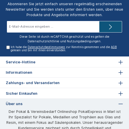
Abonnieren Sie jetzt einfach unseren regelmäßig erscheinenden
Newsletter und Sie werden stets unter den Ersten sein, über neue
Produkte und Angebote informiert werden.
E-
Mail-
Adresse*
Diese Seite ist durch reCAPTCHA geschützt und es gelten die
Datenschutzrichtlinie
und
Nutzungsbedingungen
.
Ich habe die
Datenschutzbestimmungen
zur Kenntnis genommen und die
AGB
gelesen und bin mit ihnen einverstanden.
Service-Hotline
Informationen
Zahlungs- und Versandarten
Sicher Einkaufen
Über uns
Der Pokal & Vereinsbedarf Onlineshop PokalExpress in Marl ist
Ihr Spezialist für Pokale, Medaillen und Trophäen aus Glas und
Resin, mit einem Fokus auf Säulenpokalen. Unser herausragender
Kundenservice zeichnet sich durch Schnelligkeit und