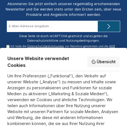
Abonnieren Sie jetzt einfach unseren regelmäßig erscheinenden
Newsletter und Sie werden stets unter den Ersten sein, über neue
Produkte und Angebote informiert werden.
E-
Mail-
Adresse*
Diese Seite ist durch reCAPTCHA geschützt und es gelten die
Datenschutzrichtlinie
und
Nutzungsbedingungen
.
Ich habe die
Datenschutzbestimmungen
zur Kenntnis genommen und die
AGB
gelesen und bin mit ihnen einverstanden.
Unsere Website verwendet
Service-Hotline
Übersicht
Cookies
Informationen
Um Ihre Präferenzen („Funktional“), den Verkehr auf
Zahlungs- und Versandarten
unserer Website („Analyse“) zu messen und Inhalte sowie
Anzeigen zu personalisieren und Funktionen für soziale
Sicher Einkaufen
Medien zu aktivieren („Marketing & Soziale Medien“),
verwenden wir Cookies und ähnliche Technologien. Wir
Über uns
teilen auch Informationen über Ihre Nutzung unserer
Der Pokal & Vereinsbedarf Onlineshop PokalExpress in Marl ist
Website mit unseren Partnern für soziale Medien, Analysen
Ihr Spezialist für Pokale, Medaillen und Trophäen aus Glas und
und Werbung, die diese mit anderen Informationen
Resin, mit einem Fokus auf Säulenpokalen. Unser herausragender
kombinieren können, die sie aus Ihrer Nutzung ihrer
Kundenservice zeichnet sich durch Schnelligkeit und