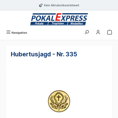
Einwilligungsdialog geöffnet
alt springen
Kein Mindestbestellwert
Navigation
Hubertusjagd - Nr. 335
Bildergalerie überspringen