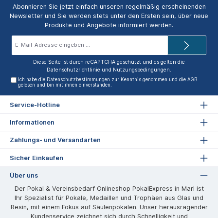
Abonnieren Sie jetzt einfach unseren regelmäßig erscheinenden
Newsletter und Sie werden stets unter den Ersten sein, über neue
Produkte und Angebote informiert werden.
E-
Mail-
Adresse*
Diese Seite ist durch reCAPTCHA geschützt und es gelten die
Datenschutzrichtlinie
und
Nutzungsbedingungen
.
Ich habe die
Datenschutzbestimmungen
zur Kenntnis genommen und die
AGB
gelesen und bin mit ihnen einverstanden.
Service-Hotline
Informationen
Zahlungs- und Versandarten
Sicher Einkaufen
Über uns
Der Pokal & Vereinsbedarf Onlineshop PokalExpress in Marl ist
Ihr Spezialist für Pokale, Medaillen und Trophäen aus Glas und
Resin, mit einem Fokus auf Säulenpokalen. Unser herausragender
Kundenservice zeichnet sich durch Schnelligkeit und