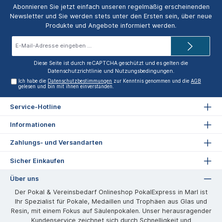
Abonnieren Sie jetzt einfach unseren regelmäßig erscheinenden
Newsletter und Sie werden stets unter den Ersten sein, über neue
Produkte und Angebote informiert werden.
E-
Mail-
Adresse*
Diese Seite ist durch reCAPTCHA geschützt und es gelten die
Datenschutzrichtlinie
und
Nutzungsbedingungen
.
Ich habe die
Datenschutzbestimmungen
zur Kenntnis genommen und die
AGB
gelesen und bin mit ihnen einverstanden.
Service-Hotline
Informationen
Zahlungs- und Versandarten
Sicher Einkaufen
Über uns
Der Pokal & Vereinsbedarf Onlineshop PokalExpress in Marl ist
Ihr Spezialist für Pokale, Medaillen und Trophäen aus Glas und
Resin, mit einem Fokus auf Säulenpokalen. Unser herausragender
Kundenservice zeichnet sich durch Schnelligkeit und