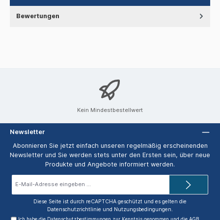
Bewertungen
Kein Mindestbestellwert
Newsletter
Abonnieren Sie jetzt einfach unseren regelmäßig erscheinenden
Newsletter und Sie werden stets unter den Ersten sein, über neue
Produkte und Angebote informiert werden.
E-
Mail-
Adresse*
Diese Seite ist durch reCAPTCHA geschützt und es gelten die
Datenschutzrichtlinie
und
Nutzungsbedingungen
.
Ich habe die
Datenschutzbestimmungen
zur Kenntnis genommen und die
AGB