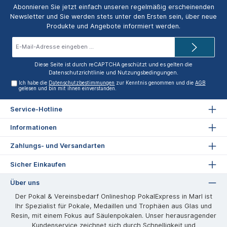
Abonnieren Sie jetzt einfach unseren regelmäßig erscheinenden
Newsletter und Sie werden stets unter den Ersten sein, über neue
Produkte und Angebote informiert werden.
E-
Mail-
Adresse*
Diese Seite ist durch reCAPTCHA geschützt und es gelten die
Datenschutzrichtlinie
und
Nutzungsbedingungen
.
Ich habe die
Datenschutzbestimmungen
zur Kenntnis genommen und die
AGB
gelesen und bin mit ihnen einverstanden.
Service-Hotline
Informationen
Zahlungs- und Versandarten
Sicher Einkaufen
Über uns
Der Pokal & Vereinsbedarf Onlineshop PokalExpress in Marl ist
Ihr Spezialist für Pokale, Medaillen und Trophäen aus Glas und
Resin, mit einem Fokus auf Säulenpokalen. Unser herausragender
Kundenservice zeichnet sich durch Schnelligkeit und