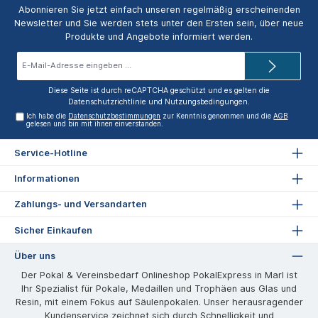
Abonnieren Sie jetzt einfach unseren regelmäßig erscheinenden
Newsletter und Sie werden stets unter den Ersten sein, über neue
Produkte und Angebote informiert werden.
E-
Mail-
Adresse*
Diese Seite ist durch reCAPTCHA geschützt und es gelten die
Datenschutzrichtlinie
und
Nutzungsbedingungen
.
Ich habe die
Datenschutzbestimmungen
zur Kenntnis genommen und die
AGB
gelesen und bin mit ihnen einverstanden.
Service-Hotline
Informationen
Zahlungs- und Versandarten
Sicher Einkaufen
Über uns
Der Pokal & Vereinsbedarf Onlineshop PokalExpress in Marl ist
Ihr Spezialist für Pokale, Medaillen und Trophäen aus Glas und
Resin, mit einem Fokus auf Säulenpokalen. Unser herausragender
Kundenservice zeichnet sich durch Schnelligkeit und