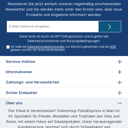
Abonnieren Sie jetzt einfach unseren regelmäßig erscheinenden
Newsletter und Sie werden stets unter den Ersten sein, über neue
Produkte und Angebote informiert werden.
E-
Mail-
Adresse*
Diese Seite ist durch reCAPTCHA geschützt und es gelten die
Datenschutzrichtlinie
und
Nutzungsbedingungen
.
Ich habe die
Datenschutzbestimmungen
zur Kenntnis genommen und die
AGB
gelesen und bin mit ihnen einverstanden.
Service-Hotline
Informationen
Zahlungs- und Versandarten
Sicher Einkaufen
Über uns
Der Pokal & Vereinsbedarf Onlineshop PokalExpress in Marl ist
Ihr Spezialist für Pokale, Medaillen und Trophäen aus Glas und
Resin, mit einem Fokus auf Säulenpokalen. Unser herausragender
Kundenservice zeichnet sich durch Schnelligkeit und