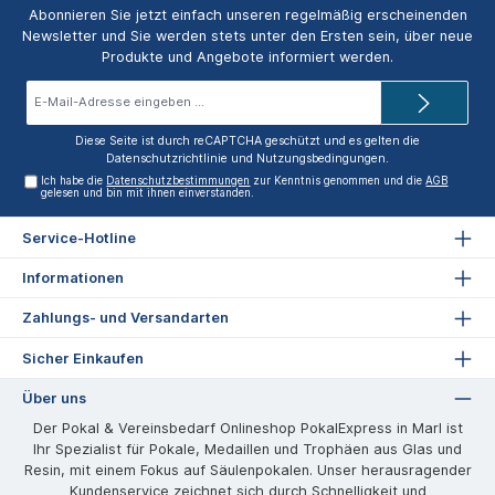
Abonnieren Sie jetzt einfach unseren regelmäßig erscheinenden
Newsletter und Sie werden stets unter den Ersten sein, über neue
Produkte und Angebote informiert werden.
E-
Mail-
Adresse*
Diese Seite ist durch reCAPTCHA geschützt und es gelten die
Datenschutzrichtlinie
und
Nutzungsbedingungen
.
Ich habe die
Datenschutzbestimmungen
zur Kenntnis genommen und die
AGB
gelesen und bin mit ihnen einverstanden.
Service-Hotline
Informationen
Zahlungs- und Versandarten
Sicher Einkaufen
Über uns
Der Pokal & Vereinsbedarf Onlineshop PokalExpress in Marl ist
Ihr Spezialist für Pokale, Medaillen und Trophäen aus Glas und
Resin, mit einem Fokus auf Säulenpokalen. Unser herausragender
Kundenservice zeichnet sich durch Schnelligkeit und