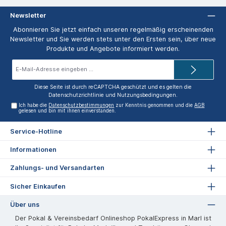
Newsletter
Abonnieren Sie jetzt einfach unseren regelmäßig erscheinenden
Newsletter und Sie werden stets unter den Ersten sein, über neue
Produkte und Angebote informiert werden.
E-
Mail-
Adresse*
Diese Seite ist durch reCAPTCHA geschützt und es gelten die
Datenschutzrichtlinie
und
Nutzungsbedingungen
.
Ich habe die
Datenschutzbestimmungen
zur Kenntnis genommen und die
AGB
gelesen und bin mit ihnen einverstanden.
Service-Hotline
Informationen
Zahlungs- und Versandarten
Sicher Einkaufen
Über uns
Der Pokal & Vereinsbedarf Onlineshop PokalExpress in Marl ist