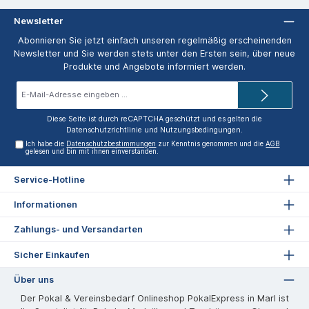
Newsletter
Abonnieren Sie jetzt einfach unseren regelmäßig erscheinenden
Newsletter und Sie werden stets unter den Ersten sein, über neue
Produkte und Angebote informiert werden.
E-
Mail-
Adresse*
Diese Seite ist durch reCAPTCHA geschützt und es gelten die
Datenschutzrichtlinie
und
Nutzungsbedingungen
.
Ich habe die
Datenschutzbestimmungen
zur Kenntnis genommen und die
AGB
gelesen und bin mit ihnen einverstanden.
Service-Hotline
Informationen
Zahlungs- und Versandarten
Sicher Einkaufen
Über uns
Der Pokal & Vereinsbedarf Onlineshop PokalExpress in Marl ist