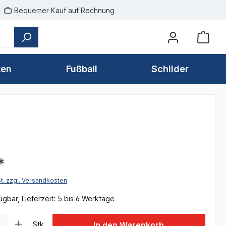
Bequemer Kauf auf Rechnung
ten
Fußball
Schilder
*
St. zzgl. Versandkosten
gbar, Lieferzeit: 5 bis 6 Werktage
 Gib den gewünschten Wert ein oder benutze die Schaltflächen um die Anzah
Stk
In den Warenkorb