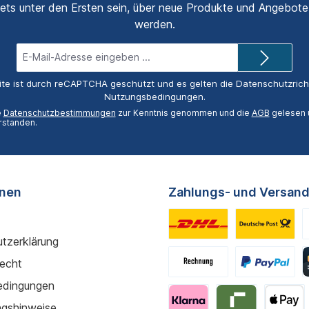
ets unter den Ersten sein, über neue Produkte und Angebote 
werden.
E-
Mail-
Adresse*
ite ist durch reCAPTCHA geschützt und es gelten die
Datenschutzricht
Nutzungsbedingungen
.
e
Datenschutzbestimmungen
zur Kenntnis genommen und die
AGB
gelesen u
rstanden.
onen
Zahlungs- und Versand
tzerklärung
recht
edingungen
gshinweise