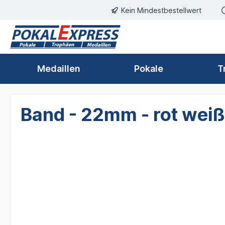
Kein Mindestbestellwert
springen
Zur Hauptnavigation springen
Medaillen
Pokale
T
Band - 22mm - rot weiß
Bildergalerie überspringen