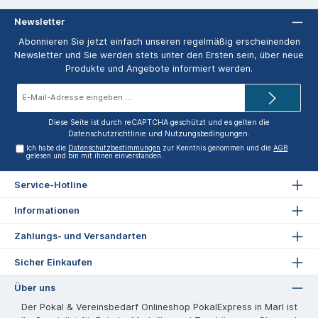
Newsletter
Abonnieren Sie jetzt einfach unseren regelmäßig erscheinenden
Newsletter und Sie werden stets unter den Ersten sein, über neue
Produkte und Angebote informiert werden.
E-
Mail-
Adresse*
Diese Seite ist durch reCAPTCHA geschützt und es gelten die
Datenschutzrichtlinie
und
Nutzungsbedingungen
.
Ich habe die
Datenschutzbestimmungen
zur Kenntnis genommen und die
AGB
gelesen und bin mit ihnen einverstanden.
Service-Hotline
Informationen
Zahlungs- und Versandarten
Sicher Einkaufen
Über uns
Der Pokal & Vereinsbedarf Onlineshop PokalExpress in Marl ist