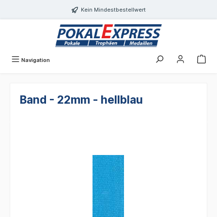
alt springen
Kein Mindestbestellwert
Navigation
Band - 22mm - hellblau
Bildergalerie überspringen