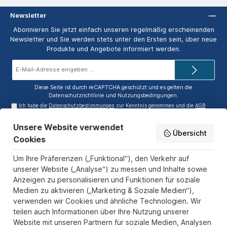
Newsletter
Abonnieren Sie jetzt einfach unseren regelmäßig erscheinenden
Newsletter und Sie werden stets unter den Ersten sein, über neue
Produkte und Angebote informiert werden.
E-
Mail-
Adresse*
Diese Seite ist durch reCAPTCHA geschützt und es gelten die
Datenschutzrichtlinie
und
Nutzungsbedingungen
.
Ich habe die
Datenschutzbestimmungen
zur Kenntnis genommen und die
AGB
gelesen und bin mit ihnen einverstanden.
Unsere Website verwendet
Service-Hotline
Übersicht
Cookies
Informationen
Um Ihre Präferenzen („Funktional“), den Verkehr auf
Zahlungs- und Versandarten
unserer Website („Analyse“) zu messen und Inhalte sowie
Anzeigen zu personalisieren und Funktionen für soziale
Sicher Einkaufen
Medien zu aktivieren („Marketing & Soziale Medien“),
verwenden wir Cookies und ähnliche Technologien. Wir
Über uns
teilen auch Informationen über Ihre Nutzung unserer
Der Pokal & Vereinsbedarf Onlineshop PokalExpress in Marl ist
Website mit unseren Partnern für soziale Medien, Analysen