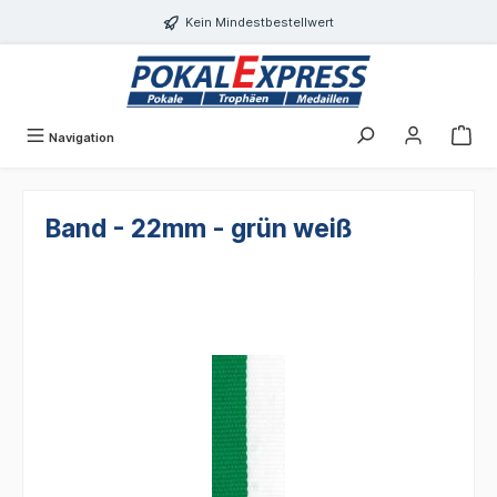
Einwilligungsdialog geöffnet
alt springen
Kein Mindestbestellwert
Navigation
Band - 22mm - grün weiß
Bildergalerie überspringen