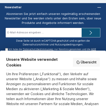
Newsletter
Abonnieren Sie jetzt einfach unseren regelmäßig erscheinenden
Newsletter und Sie werden stets unter den Ersten sein, über neue
Produkte und Angebote informiert werden.
E-
Mail-
Adresse*
Diese Seite ist durch reCAPTCHA geschützt und es gelten die
Datenschutzrichtlinie
und
Nutzungsbedingungen
.
Ich habe die
Datenschutzbestimmungen
zur Kenntnis genommen und die
AGB
gelesen und bin mit ihnen einverstanden.
Unsere Website verwendet
Service-Hotline
Übersicht
Cookies
Informationen
Um Ihre Präferenzen („Funktional“), den Verkehr auf
Zahlungs- und Versandarten
unserer Website („Analyse“) zu messen und Inhalte sowie
Anzeigen zu personalisieren und Funktionen für soziale
Sicher Einkaufen
Medien zu aktivieren („Marketing & Soziale Medien“),
verwenden wir Cookies und ähnliche Technologien. Wir
Über uns
teilen auch Informationen über Ihre Nutzung unserer
Der Pokal & Vereinsbedarf Onlineshop PokalExpress in Marl ist
Website mit unseren Partnern für soziale Medien, Analysen