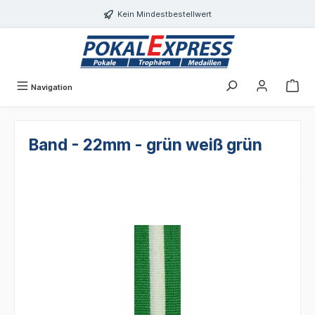
Einwilligungsdialog geöffnet
alt springen
Kein Mindestbestellwert
Navigation
Band - 22mm - grün weiß grün
Bildergalerie überspringen