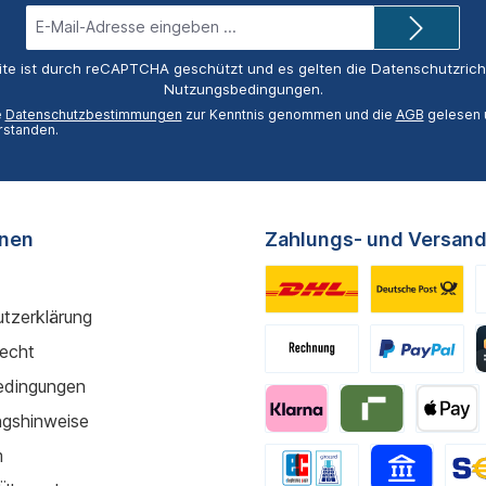
E-
Mail-
Adresse*
ite ist durch reCAPTCHA geschützt und es gelten die
Datenschutzricht
Nutzungsbedingungen
.
e
Datenschutzbestimmungen
zur Kenntnis genommen und die
AGB
gelesen u
rstanden.
onen
Zahlungs- und Versand
tzerklärung
recht
edingungen
gshinweise
m