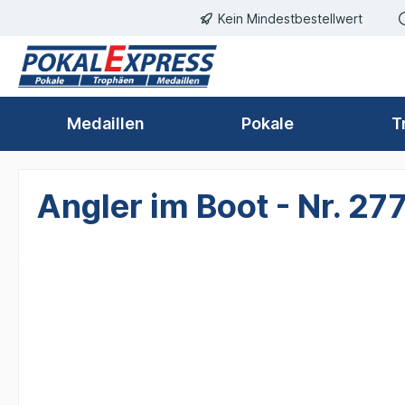
Kein Mindestbestellwert
springen
Zur Hauptnavigation springen
Medaillen
Pokale
T
Angler im Boot - Nr. 27
Bildergalerie überspringen