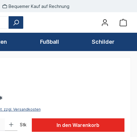
Bequemer Kauf auf Rechnung
ten
Fußball
Schilder
*
St. zzgl. Versandkosten
 Gib den gewünschten Wert ein oder benutze die Schaltflächen um die Anzah
Stk
In den Warenkorb