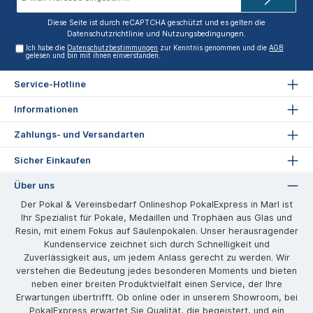
Adresse*
Diese Seite ist durch reCAPTCHA geschützt und es gelten die
Datenschutzrichtlinie
und
Nutzungsbedingungen
.
Ich habe die
Datenschutzbestimmungen
zur Kenntnis genommen und die
AGB
gelesen und bin mit ihnen einverstanden.
Service-Hotline
Informationen
Zahlungs- und Versandarten
Sicher Einkaufen
Über uns
Der Pokal & Vereinsbedarf Onlineshop PokalExpress in Marl ist
Ihr Spezialist für Pokale, Medaillen und Trophäen aus Glas und
Resin, mit einem Fokus auf Säulenpokalen. Unser herausragender
Kundenservice zeichnet sich durch Schnelligkeit und
Zuverlässigkeit aus, um jedem Anlass gerecht zu werden. Wir
verstehen die Bedeutung jedes besonderen Moments und bieten
neben einer breiten Produktvielfalt einen Service, der Ihre
Erwartungen übertrifft. Ob online oder in unserem Showroom, bei
PokalExpress erwartet Sie Qualität, die begeistert, und ein