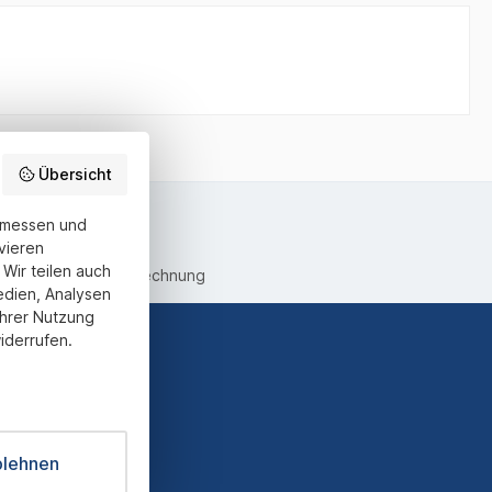
Übersicht
u messen und
vieren
Wir teilen auch
equemer Kauf auf Rechnung
edien, Analysen
Ihrer Nutzung
iderrufen.
ter und Sie
informiert
blehnen