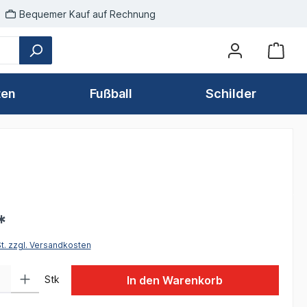
Bequemer Kauf auf Rechnung
ten
Fußball
Schilder
*
St. zzgl. Versandkosten
 Gib den gewünschten Wert ein oder benutze die Schaltflächen um die Anzah
Stk
In den Warenkorb