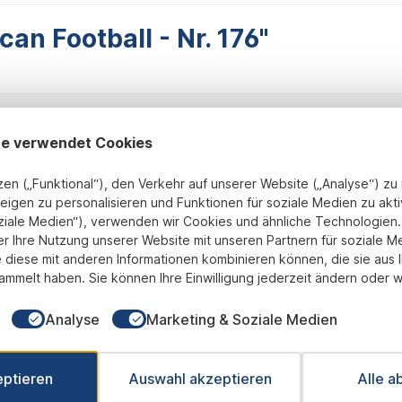
an Football - Nr. 176"
te verwendet Cookies
zen („Funktional“), den Verkehr auf unserer Website („Analyse“) z
eigen zu personalisieren und Funktionen für soziale Medien zu akti
ziale Medien“), verwenden wir Cookies und ähnliche Technologien. 
Fix und Fertig montiert
transparente Preisgestaltung
B
er Ihre Nutzung unserer Website mit unseren Partnern für soziale M
 diese mit anderen Informationen kombinieren können, die sie aus 
ammelt haben. Sie können Ihre Einwilligung jederzeit ändern oder w
Newsletter
Analyse
Marketing & Soziale Medien
 Sie jetzt einfach unseren regelmäßig erscheinenden Newslet
ets unter den Ersten sein, über neue Produkte und Angebote 
eptieren
Auswahl akzeptieren
Alle a
werden.