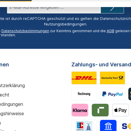
E-
Mail-
Adresse*
ite ist durch reCAPTCHA geschützt und es gelten die
Datenschutzricht
Nutzungsbedingungen
.
e
Datenschutzbestimmungen
zur Kenntnis genommen und die
AGB
gelesen u
rstanden.
onen
Zahlungs- und Versand
tzerklärung
recht
edingungen
gshinweise
m