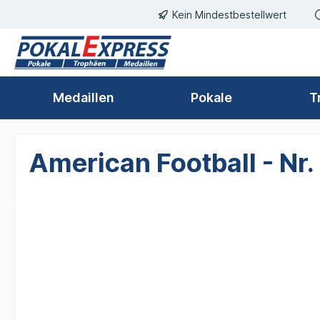
Einwilligungsdialog geöffnet
Kein Mindestbestellwert
springen
Zur Hauptnavigation springen
Medaillen
Pokale
T
American Football - Nr.
Bildergalerie überspringen