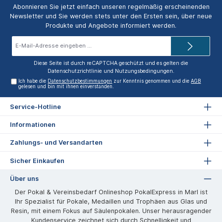
Abonnieren Sie jetzt einfach unseren regelmäßig erscheinenden
Newsletter und Sie werden stets unter den Ersten sein, über neue
Produkte und Angebote informiert werden.
E-
Mail-
Adresse*
Diese Seite ist durch reCAPTCHA geschützt und es gelten die
Datenschutzrichtlinie
und
Nutzungsbedingungen
.
Ich habe die
Datenschutzbestimmungen
zur Kenntnis genommen und die
AGB
gelesen und bin mit ihnen einverstanden.
Service-Hotline
Informationen
Zahlungs- und Versandarten
Sicher Einkaufen
Über uns
Der Pokal & Vereinsbedarf Onlineshop PokalExpress in Marl ist
Ihr Spezialist für Pokale, Medaillen und Trophäen aus Glas und
Resin, mit einem Fokus auf Säulenpokalen. Unser herausragender
Kundenservice zeichnet sich durch Schnelligkeit und